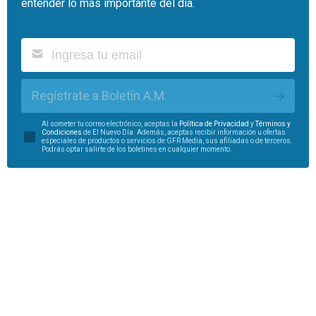
entender lo más importante del día.
Regístrate a Boletín A.M.
Al someter tu correo electrónico, aceptas la
Política de Privacidad
y
Términos y
Condiciones
de El Nuevo Día. Además, aceptas recibir información u ofertas
especiales de productos o servicios de GFR Media, sus afiliadas o de terceros.
Podrás optar salirte de los boletines en cualquier momento.