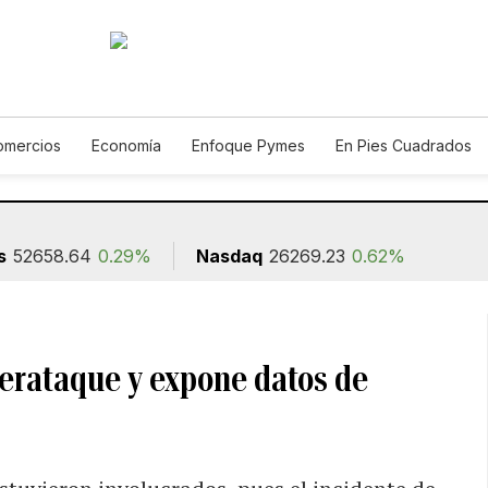
omercios
Economía
Enfoque Pymes
En Pies Cuadrados
Construcción
s
52658.64
0.29%
Nasdaq
26269.23
0.62%
berataque y expone datos de