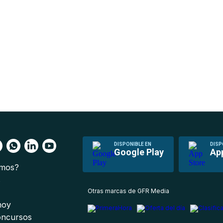
DISPONIBLE EN
DISP
Google Play
Ap
omos?
s
Otras marcas de GFR Media
 hoy
oncursos