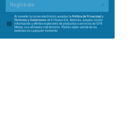
Regístrate
Al someter tu correo electrónico, aceptas la
Política de Privacidad
y
Términos y Condiciones
de El Nuevo Día. Además, aceptas recibir
información u ofertas especiales de productos o servicios de GFR
Media, sus afiliadas o de terceros. Podrás optar salirte de los
boletines en cualquier momento.