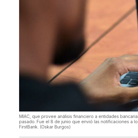
MIAC, que provee análisis financiero a entidades bancaria
pasado. Fue el 8 de junio que envió las notificaciones a lo
FirstBank.
(
Oskar Burgos
)