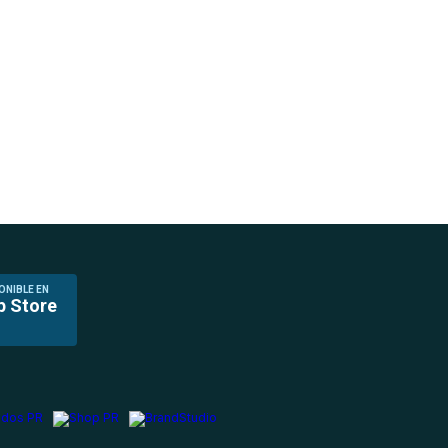
ONIBLE EN
p Store