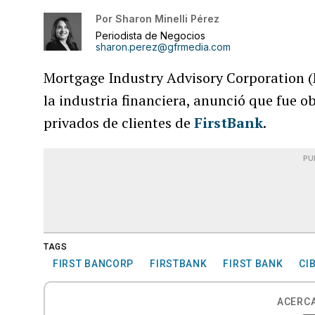
Por
Sharon Minelli Pérez
Periodista de Negocios
sharon.perez@gfrmedia.com
Mortgage Industry Advisory Corporation (
la industria financiera, anunció que fue 
privados de clientes de
FirstBank
.
PU
TAGS
FIRST BANCORP
FIRSTBANK
FIRST BANK
CI
ACERCA