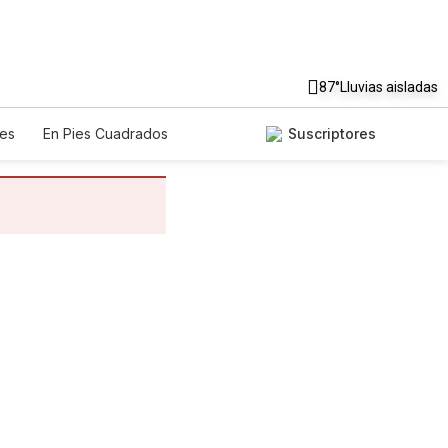
87°
Lluvias aisladas
es
En Pies Cuadrados
Suscriptores