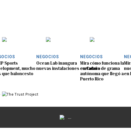
GOCIOS
NEGOCIOS
NEGOCIOS
NE
P Sports
Ocean Lab inaugura
Mira cómo funciona la
Mir
elopment, mucho
nuevas instalaciones en Cataño
cortadora de grama
nue
 que baloncesto
autónoma que llegó a
en 
Puerto Rico
e
...