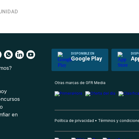
UNIDAD
DISPONIBLE EN
DISP
Google Play
Ap
omos?
s
Otras marcas de GFR Media
 hoy
oncursos
io
nfiar en
Política de privacidad
Términos y condicion