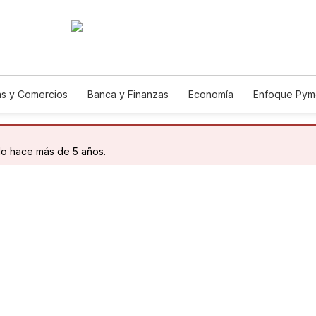
s y Comercios
Banca y Finanzas
Economía
Enfoque Pym
ismo
Consumo
Autos
Agro
Construcción
do hace más de 5 años.