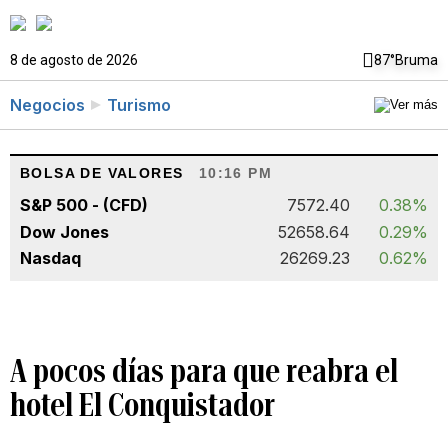
8 de agosto de 2026
87°
Bruma
Negocios
Turismo
BOLSA DE VALORES
10:16 PM
S&P 500 - (CFD)
7572.40
0.38%
Dow Jones
52658.64
0.29%
Nasdaq
26269.23
0.62%
A pocos días para que reabra el
hotel El Conquistador