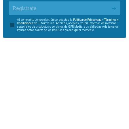
Regístrate
Al someter tu correo electrónico, aceptas la
Política de Privacidad
y
Términos y
Condiciones
de El Nuevo Día. Además, aceptas recibir información u ofertas
especiales de productos o servicios de GFR Media, sus afiliadas o de terceros.
Podrás optar salirte de los boletines en cualquier momento.