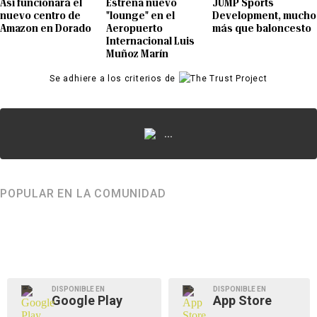
Así funcionará el
Estrena nuevo
JUMP Sports
nuevo centro de
"lounge" en el
Development, mucho
Amazon en Dorado
Aeropuerto
más que baloncesto
Internacional Luis
Muñoz Marín
Se adhiere a los criterios de
...
POPULAR EN LA COMUNIDAD
DISPONIBLE EN
DISPONIBLE EN
Google Play
App Store