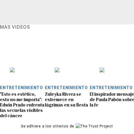
MÁS VIDEOS
ENTRETENIMIENTO
ENTRETENIMIENTO
ENTRETENIMIENTO
"Esto es estético,
Zuleyka Rivera se
El inspirador mensaj
esto no me importa":
estremece en
de Paula Pabón sobr
Edwin Prado enfrenta
lágrimas en su fiesta
la fe
las secuelas visibles
del cáncer
Se adhiere a los criterios de