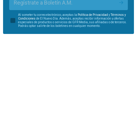
Regístrate a Boletín A.M.
Al someter tu correo electrónico, aceptas la
Política de Privacidad
y
Términos y
Condiciones
de El Nuevo Día. Además, aceptas recibir información u ofertas
especiales de productos o servicios de GFR Media, sus afiliadas o de terceros.
Podrás optar salirte de los boletines en cualquier momento.