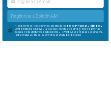
Regístrate a Boletín A.M.
Al someter tu correo electrónico, aceptas la
Política de Privacidad
y
Términos y
Condiciones
de El Nuevo Día. Además, aceptas recibir información u ofertas
especiales de productos o servicios de GFR Media, sus afiliadas o de terceros.
Podrás optar salirte de los boletines en cualquier momento.