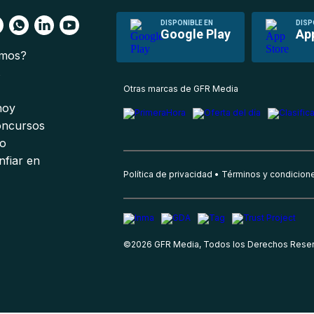
DISPONIBLE EN
DISP
Google Play
Ap
omos?
s
Otras marcas de GFR Media
 hoy
oncursos
io
nfiar en
Política de privacidad
Términos y condicion
©
2026
GFR Media, Todos los Derechos Rese