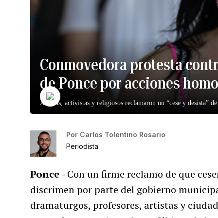
Conmovedora protesta contr
de Ponce por acciones homo
Artistas, activistas y religiosos reclamaron un “cese y desista” 
Por
Carlos Tolentino Rosario
Periodista
Ponce -
Con un firme reclamo de que cesen
discrimen por parte del gobierno municipa
dramaturgos, profesores, artistas y ciuda