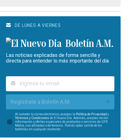
DE LUNES A VIERNES
Boletín A.M.
Las noticias explicadas de forma sencilla y
directa para entender lo más importante del día.
Regístrate a Boletín A.M.
Al someter tu correo electrónico, aceptas la
Política de Privacidad
y
Términos y Condiciones
de El Nuevo Día. Además, aceptas recibir
información u ofertas especiales de productos o servicios de GFR
Media, sus afiliadas o de terceros. Podrás optar salirte de los
boletines en cualquier momento.