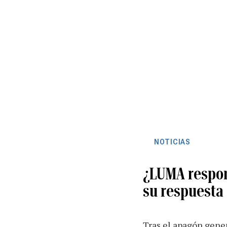
NOTICIAS
¿LUMA respon
su respuesta
Tras el apagón genera