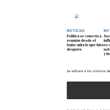
NOTICIAS
NO
Política se conecta a
Ase
reunión desde el
inf
baño: mira lo que hizo
es 
después
not
y l
Se adhiere a los criterios d