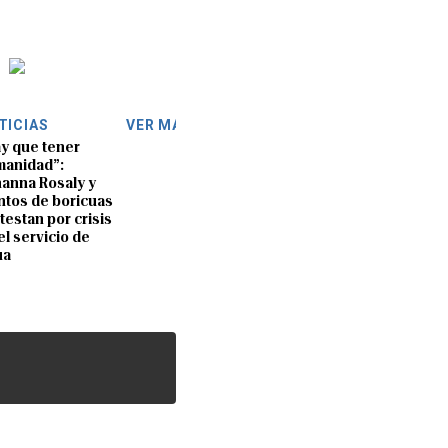
TICIAS
VER MÁS
y que tener
anidad”:
anna Rosaly y
ntos de boricuas
testan por crisis
el servicio de
ua