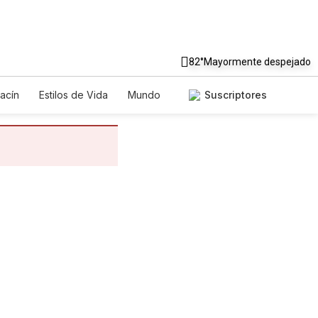
82°
Mayormente despejado
acín
Estilos de Vida
Mundo
Suscriptores
egos
Lotería
Vídeos
tos
Especiales