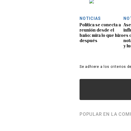
NOTICIAS
NO
Política se conecta a
Ase
reunión desde el
inf
baño: mira lo que hizo
es 
después
not
y l
Se adhiere a los criterios d
POPULAR EN LA COM