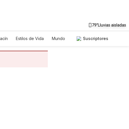
79°
Lluvias aisladas
acín
Estilos de Vida
Mundo
Suscriptores
egos
Lotería
Vídeos
tos
Especiales