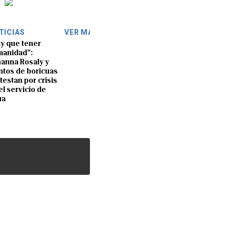
TICIAS
VER MÁS
y que tener
anidad”:
anna Rosaly y
ntos de boricuas
testan por crisis
el servicio de
ua