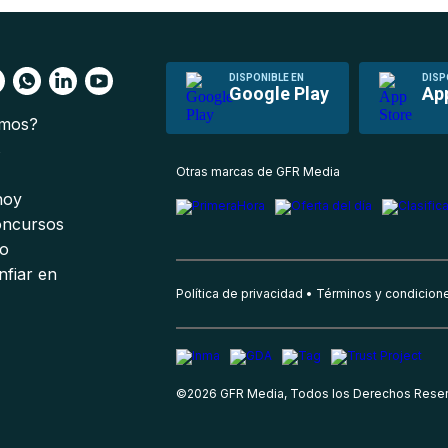
DISPONIBLE EN
DISP
Google Play
Ap
omos?
s
Otras marcas de GFR Media
 hoy
oncursos
io
nfiar en
Política de privacidad
Términos y condicion
©
2026
GFR Media, Todos los Derechos Rese