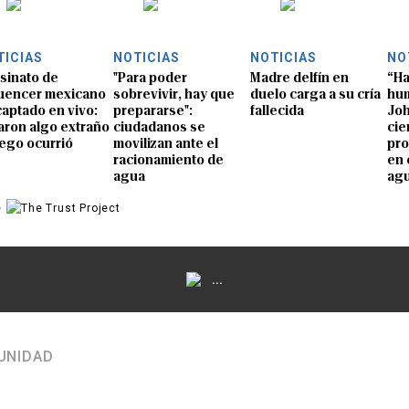
TICIAS
NOTICIAS
NOTICIAS
NO
sinato de
"Para poder
Madre delfín en
“Ha
luencer mexicano
sobrevivir, hay que
duelo carga a su cría
hum
captado en vivo:
prepararse":
fallecida
Joh
aron algo extraño
ciudadanos se
cie
uego ocurrió
movilizan ante el
pro
racionamiento de
en 
agua
ag
e
...
UNIDAD