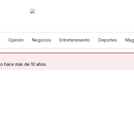
Opinión
Negocios
Entretenimiento
Deportes
Mag
ncia y Ambiente
Gastronomía
De Viaje
Tecnología
Ju
h
Podcasts
Horóscopos
Newsletters
Feriados
Edic
do hace más de 10 años.