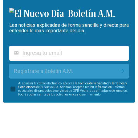
Boletín A.M.
Las noticias explicadas de forma sencilla y directa para
entender lo más importante del día.
Regístrate a Boletín A.M.
Al someter tu correo electrónico, aceptas la
Política de Privacidad
y
Términos y
Condiciones
de El Nuevo Día. Además, aceptas recibir información u ofertas
especiales de productos o servicios de GFR Media, sus afiliadas o de terceros.
Podrás optar salirte de los boletines en cualquier momento.