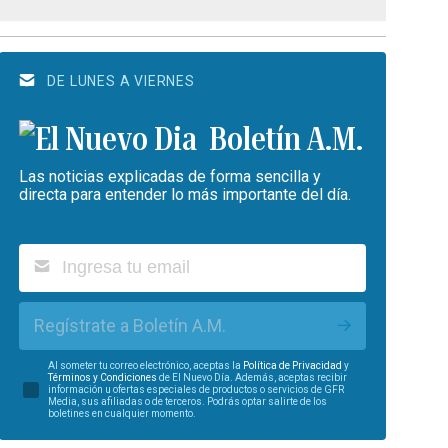
DE LUNES A VIERNES
Boletín A.M.
Las noticias explicadas de forma sencilla y
directa para entender lo más importante del día.
Regístrate a Boletín A.M.
Al someter tu correo electrónico, aceptas la
Política de Privacidad
y
Términos y Condiciones
de El Nuevo Día. Además, aceptas recibir
información u ofertas especiales de productos o servicios de GFR
Media, sus afiliadas o de terceros. Podrás optar salirte de los
boletines en cualquier momento.