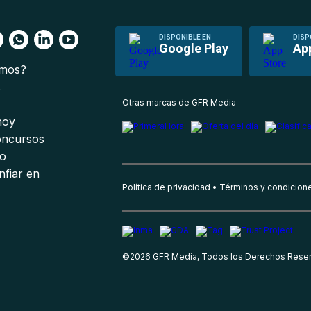
DISPONIBLE EN
DISP
Google Play
Ap
omos?
s
Otras marcas de GFR Media
 hoy
oncursos
io
nfiar en
Política de privacidad
Términos y condicion
©
2026
GFR Media, Todos los Derechos Rese