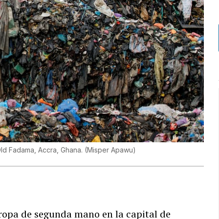
Old Fadama, Accra, Ghana.
(
Misper Apawu
)
opa de segunda mano en la capital de