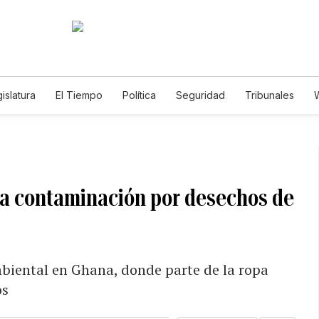
islatura
El Tiempo
Política
Seguridad
Tribunales
W
Caso Gabriela Nicole
 la contaminación por desechos de
mbiental en Ghana, donde parte de la ropa
os