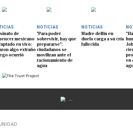
TICIAS
NOTICIAS
NOTICIAS
NO
sinato de
"Para poder
Madre delfín en
“Ha
luencer mexicano
sobrevivir, hay que
duelo carga a su cría
hum
captado en vivo:
prepararse":
fallecida
Joh
aron algo extraño
ciudadanos se
cie
uego ocurrió
movilizan ante el
pro
racionamiento de
en 
agua
ag
e
...
UNIDAD