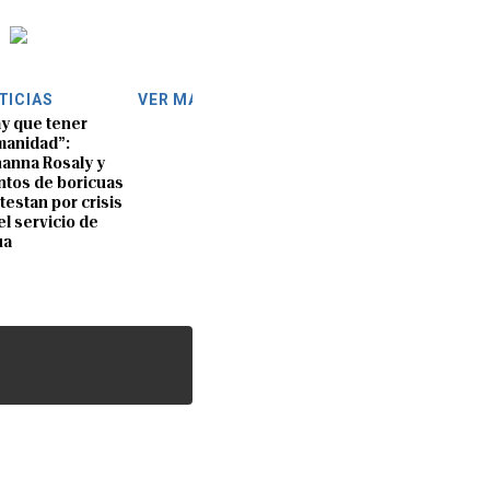
TICIAS
VER MÁS
y que tener
anidad”:
anna Rosaly y
ntos de boricuas
testan por crisis
el servicio de
ua