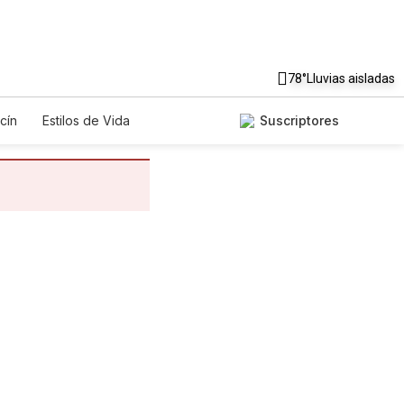
78°
Lluvias aisladas
cín
Estilos de Vida
Suscriptores
gos
Lotería
Vídeos
os
Especiales