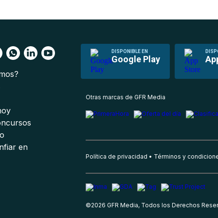
DISPONIBLE EN
DISP
Google Play
Ap
omos?
s
Otras marcas de GFR Media
 hoy
oncursos
io
nfiar en
Política de privacidad
Términos y condicion
©
2026
GFR Media, Todos los Derechos Rese