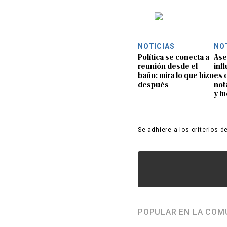
NOTICIAS
NO
Política se conecta a
Ase
reunión desde el
inf
baño: mira lo que hizo
es 
después
not
y l
Se adhiere a los criterios d
POPULAR EN LA COM