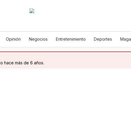
Opinión
Negocios
Entretenimiento
Deportes
Maga
cia y Ambiente
Gastronomía
De Viaje
Tecnología
Jue
Podcasts
Horóscopos
Newsletters
Feriados
Edict
do hace más de 6 años.