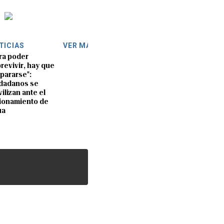
TICIAS
VER MÁS
ra poder
revivir, hay que
pararse":
dadanos se
ilizan ante el
ionamiento de
ua