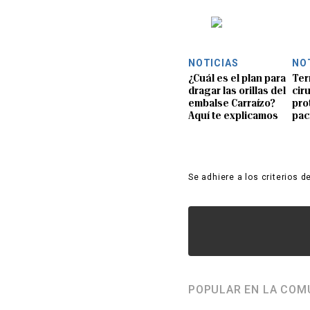
NOTICIAS
NO
¿Cuál es el plan para
Ter
dragar las orillas del
ciru
embalse Carraízo?
pro
Aquí te explicamos
pac
Se adhiere a los criterios d
POPULAR EN LA COM