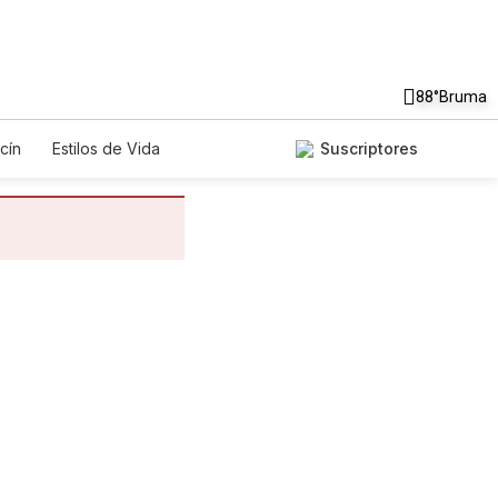
88°
Bruma
cín
Estilos de Vida
Suscriptores
gos
Lotería
Vídeos
os
Especiales