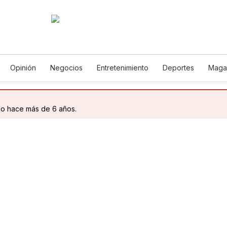
Opinión
Negocios
Entretenimiento
Deportes
Maga
cia y Ambiente
Gastronomía
De Viaje
Tecnología
Jue
Podcasts
Horóscopos
Newsletters
Feriados
Edict
do hace más de 6 años.