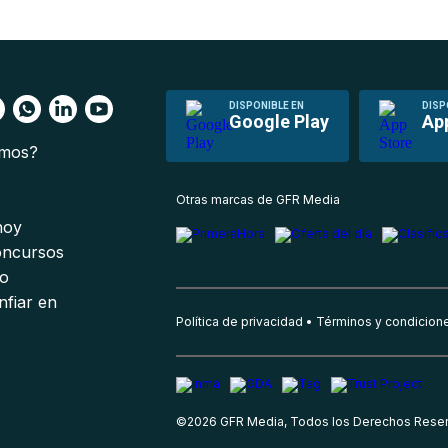
DISPONIBLE EN
DISP
Google Play
Ap
omos?
s
Otras marcas de GFR Media
 hoy
oncursos
io
nfiar en
Política de privacidad
Términos y condicion
©
2026
GFR Media, Todos los Derechos Rese