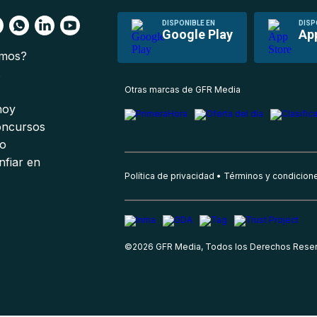
DISPONIBLE EN
DISP
Google Play
Ap
omos?
s
Otras marcas de GFR Media
 hoy
oncursos
io
nfiar en
Política de privacidad
Términos y condicion
©
2026
GFR Media, Todos los Derechos Rese