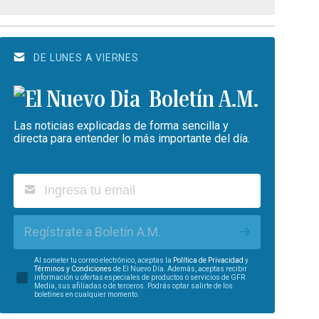
DE LUNES A VIERNES
Boletín A.M.
Las noticias explicadas de forma sencilla y
directa para entender lo más importante del día.
Regístrate a Boletín A.M.
Al someter tu correo electrónico, aceptas la
Política de Privacidad
y
Términos y Condiciones
de El Nuevo Día. Además, aceptas recibir
información u ofertas especiales de productos o servicios de GFR
Media, sus afiliadas o de terceros. Podrás optar salirte de los
boletines en cualquier momento.