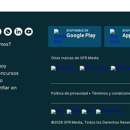
DISPONIBLE EN
DISP
Google Play
Ap
omos?
s
Otras marcas de GFR Media
 hoy
oncursos
io
nfiar en
Política de privacidad
Términos y condicion
©
2026
GFR Media, Todos los Derechos Rese