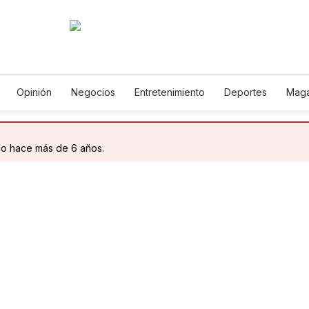
Opinión
Negocios
Entretenimiento
Deportes
Maga
ncia y Ambiente
Gastronomía
De Viaje
Tecnología
Ju
Podcasts
Horóscopos
Newsletters
Feriados
Edic
do hace más de 6 años.