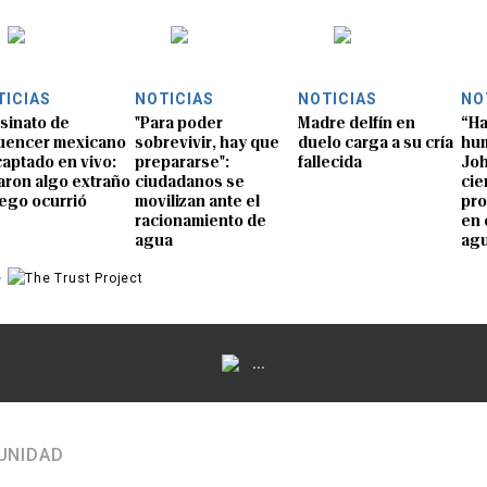
TICIAS
NOTICIAS
NOTICIAS
NO
sinato de
"Para poder
Madre delfín en
“Ha
luencer mexicano
sobrevivir, hay que
duelo carga a su cría
hum
captado en vivo:
prepararse":
fallecida
Joh
aron algo extraño
ciudadanos se
cie
uego ocurrió
movilizan ante el
pro
racionamiento de
en 
agua
ag
e
...
UNIDAD