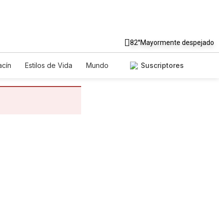
82°
Mayormente despejado
cín
Estilos de Vida
Mundo
Suscriptores
egos
Lotería
Vídeos
tos
Especiales