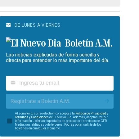
DE LUNES A VIERNES
Boletín A.M.
Las noticias explicadas de forma sencilla y
directa para entender lo más importante del día.
Regístrate a Boletín A.M.
Al someter tu correo electrónico, aceptas la
Política de Privacidad
y
Términos y Condiciones
de El Nuevo Día. Además, aceptas recibir
información u ofertas especiales de productos o servicios de GFR
Media, sus afiliadas o de terceros. Podrás optar salirte de los
boletines en cualquier momento.