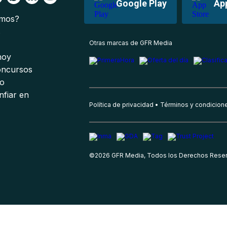
Google Play
Ap
omos?
s
Otras marcas de GFR Media
 hoy
oncursos
io
nfiar en
Política de privacidad
Términos y condicion
©
2026
GFR Media, Todos los Derechos Rese