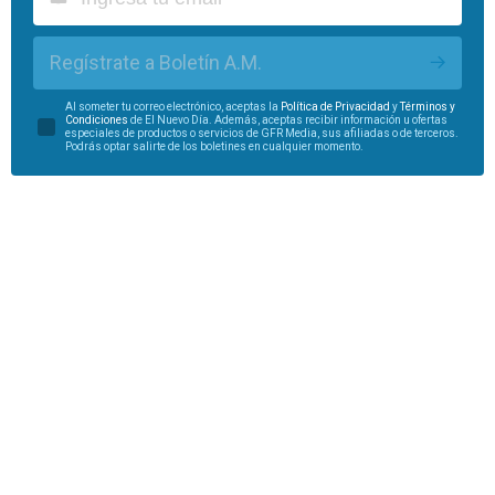
Regístrate a Boletín A.M.
Al someter tu correo electrónico, aceptas la
Política de Privacidad
y
Términos y
Condiciones
de El Nuevo Día. Además, aceptas recibir información u ofertas
especiales de productos o servicios de GFR Media, sus afiliadas o de terceros.
Podrás optar salirte de los boletines en cualquier momento.