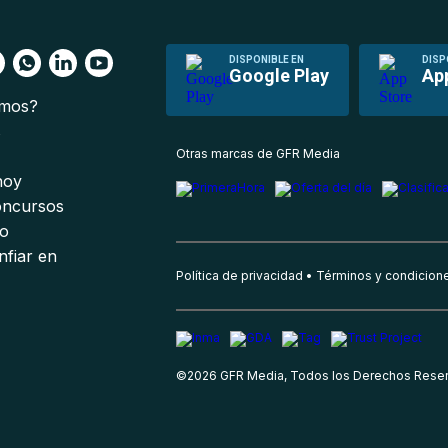
DISPONIBLE EN
DISP
Google Play
Ap
omos?
s
Otras marcas de GFR Media
 hoy
oncursos
io
nfiar en
Política de privacidad
Términos y condicion
©
2026
GFR Media, Todos los Derechos Rese