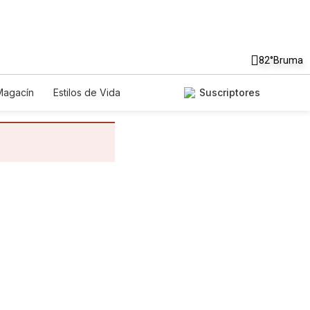
82°
Bruma
Magacín
Estilos de Vida
Suscriptores
nología
Juegos
Lotería
riados
Edictos
Especiales