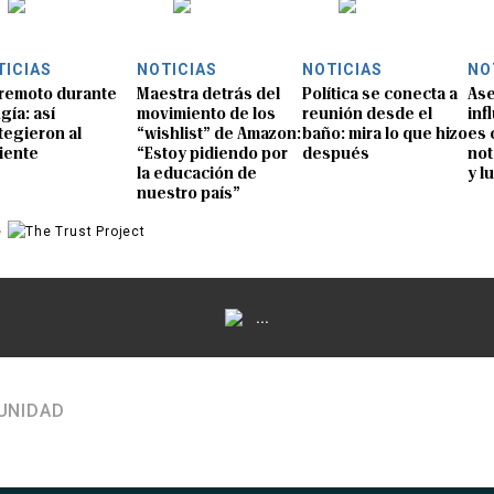
TICIAS
NOTICIAS
NOTICIAS
NO
remoto durante
Maestra detrás del
Política se conecta a
Ase
gía: así
movimiento de los
reunión desde el
inf
tegieron al
“wishlist” de Amazon:
baño: mira lo que hizo
es 
iente
“Estoy pidiendo por
después
not
la educación de
y l
nuestro país”
e
...
UNIDAD