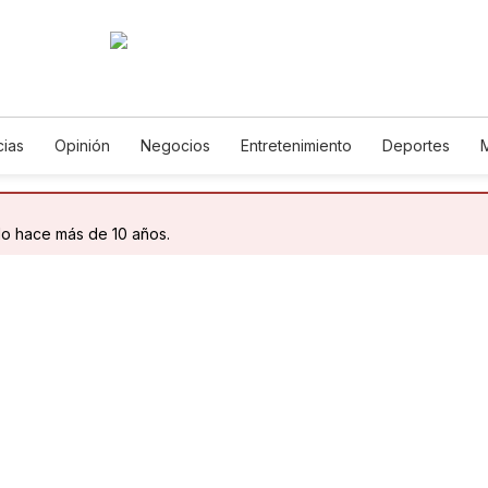
cias
Opinión
Negocios
Entretenimiento
Deportes
 Unidos
Ciencia y Ambiente
Gastronomía
De Viaje
Tec
rías
English
Podcasts
Horóscopos
Newsletters
Fe
do hace más de 10 años.