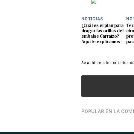
NOTICIAS
NO
¿Cuál es el plan para
Ter
dragar las orillas del
ciru
embalse Carraízo?
pro
Aquí te explicamos
pac
Se adhiere a los criterios d
POPULAR EN LA COM