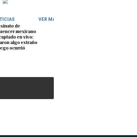
TICIAS
VER MÁS
sinato de
luencer mexicano
captado en vivo:
aron algo extraño
uego ocurrió