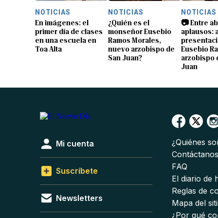
NOTICIAS
NOTICIAS
NOTICIAS
En imágenes: el
¿Quién es el
📷 Entre a
primer día de clases
monseñor Eusebio
aplausos: a
en una escuela en
Ramos Morales,
presentaci
Toa Alta
nuevo arzobispo de
Eusebio R
San Juan?
arzobispo 
Juan
¿Quiénes s
Mi cuenta
Contáctano
FAQ
Suscríbete
El diario de
Reglas de c
Newsletters
Mapa del sit
¿Por qué co