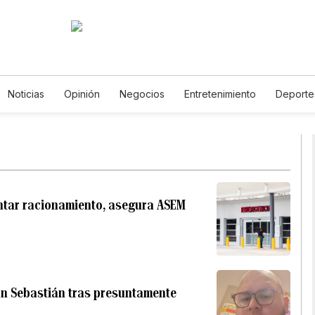
Noticias
Opinión
Negocios
Entretenimiento
Deporte
tados Unidos
Ciencia y Ambiente
Gastronomía
De Viaje
tos
English
Podcasts
Horóscopos
Newsletters
Fe
entar racionamiento, asegura ASEM
San Sebastián tras presuntamente