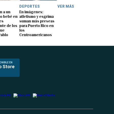
DEPORTES
VER MÁS
n a un
En imágenes:
o bebé en
atletismo y esgrima
es
suman más preseas
nte de los
para Puerto Rico en
que
los
Pablo
Centroamericanos
ONIBLE EN
p Store