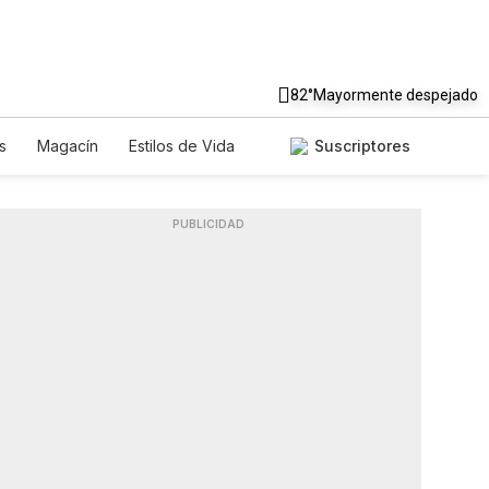
82°
Mayormente despejado
s
Magacín
Estilos de Vida
Suscriptores
Tecnología
Juegos
Lotería
riados
Especiales
PUBLICIDAD