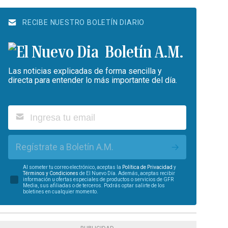
RECIBE NUESTRO BOLETÍN DIARIO
Boletín A.M.
Las noticias explicadas de forma sencilla y
directa para entender lo más importante del día.
Regístrate a Boletín A.M.
Al someter tu correo electrónico, aceptas la
Política de Privacidad
y
Términos y Condiciones
de El Nuevo Día. Además, aceptas recibir
información u ofertas especiales de productos o servicios de GFR
Media, sus afiliadas o de terceros. Podrás optar salirte de los
boletines en cualquier momento.