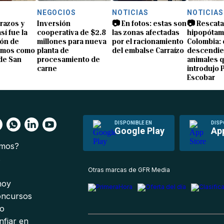
NEGOCIOS
NOTICIAS
NOTICIAS
brazos y
Inversión
📷 En fotos: estas son
📷 Rescata
sí fue la
cooperativa de $2.8
las zonas afectadas
hipopótam
ón de
millones para nueva
por el racionamiento
Colombia: 
amos como
planta de
del embalse Carraízo
descendie
de San
procesamiento de
animales 
carne
introdujo 
Escobar
DISPONIBLE EN
DISP
Google Play
Ap
omos?
s
Otras marcas de GFR Media
 hoy
oncursos
io
nfiar en