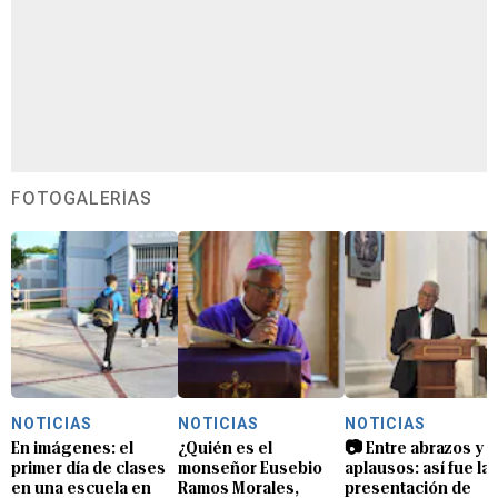
FOTOGALERÍAS
NOTICIAS
NOTICIAS
NOTICIAS
En imágenes: el
¿Quién es el
📷 Entre abrazos y
primer día de clases
monseñor Eusebio
aplausos: así fue la
en una escuela en
Ramos Morales,
presentación de