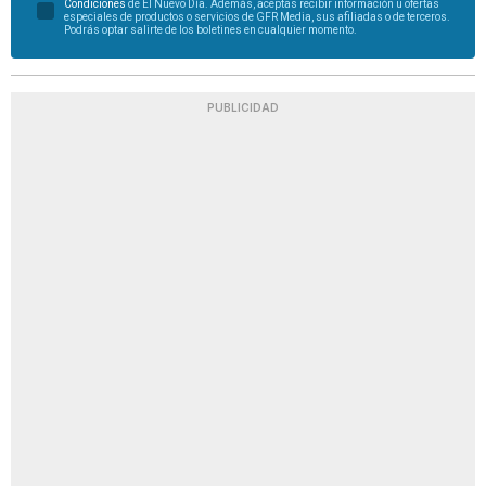
Condiciones
de El Nuevo Día. Además, aceptas recibir información u ofertas
especiales de productos o servicios de GFR Media, sus afiliadas o de terceros.
Podrás optar salirte de los boletines en cualquier momento.
PUBLICIDAD