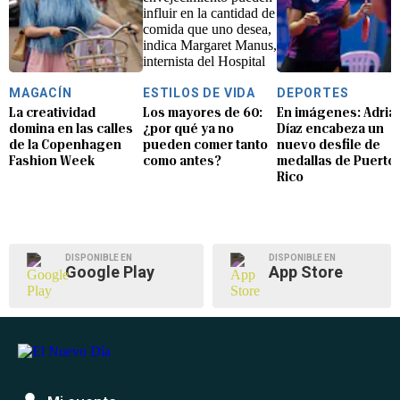
MAGACÍN
ESTILOS DE VIDA
DEPORTES
La creatividad
Los mayores de 60:
En imágenes: Adria
domina en las calles
¿por qué ya no
Díaz encabeza un
de la Copenhagen
pueden comer tanto
nuevo desfile de
Fashion Week
como antes?
medallas de Puerto
Rico
DISPONIBLE EN
DISPONIBLE EN
Google Play
App Store