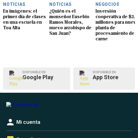
NOTICIAS
NOTICIAS
NEGOCIOS
En imágenes: el
¿Quién es el
Inversión
primer día de clases
monseñor Eusebio
cooperativa de $2.8
en una escuela en
Ramos Morales,
millones para nuev
Toa Alta
nuevo arzobispo de
planta de
San Juan?
procesamiento de
carne
DISPONIBLE EN
DISPONIBLE EN
Google Play
App Store
Mi cuenta