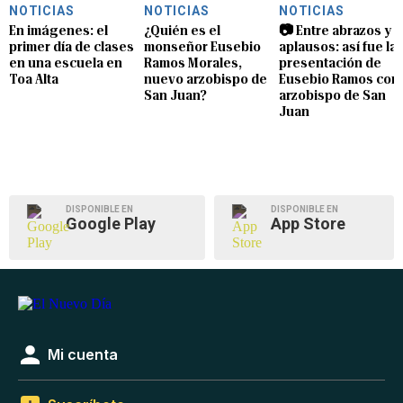
NOTICIAS
NOTICIAS
NOTICIAS
En imágenes: el
¿Quién es el
📷 Entre abrazos y
primer día de clases
monseñor Eusebio
aplausos: así fue la
en una escuela en
Ramos Morales,
presentación de
Toa Alta
nuevo arzobispo de
Eusebio Ramos com
San Juan?
arzobispo de San
Juan
DISPONIBLE EN
DISPONIBLE EN
Google Play
App Store
Mi cuenta