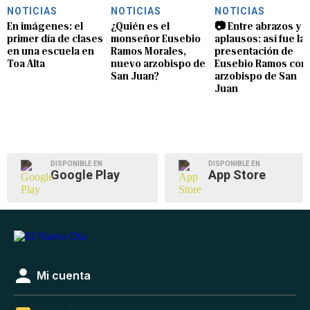
NOTICIAS
NOTICIAS
NOTICIAS
En imágenes: el
¿Quién es el
📷 Entre abrazos y
primer día de clases
monseñor Eusebio
aplausos: así fue la
en una escuela en
Ramos Morales,
presentación de
Toa Alta
nuevo arzobispo de
Eusebio Ramos com
San Juan?
arzobispo de San
Juan
DISPONIBLE EN
DISPONIBLE EN
Google Play
App Store
Mi cuenta