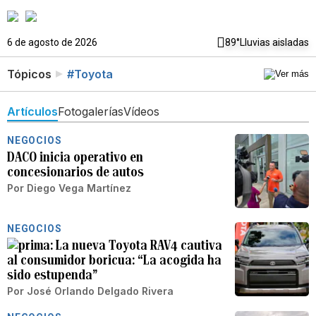
6 de agosto de 2026
89°
Lluvias aisladas
Tópicos
#Toyota
Artículos
Fotogalerías
Vídeos
NEGOCIOS
DACO inicia operativo en
concesionarios de autos
Por
Diego Vega Martínez
NEGOCIOS
La nueva Toyota RAV4 cautiva
al consumidor boricua: “La acogida ha
sido estupenda”
Por
José Orlando Delgado Rivera