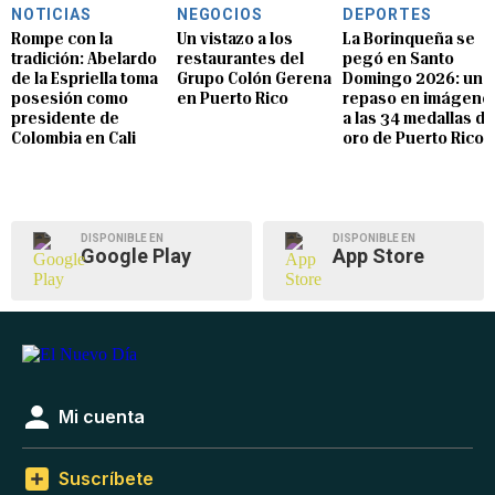
NOTICIAS
NEGOCIOS
DEPORTES
Rompe con la
Un vistazo a los
La Borinqueña se
tradición: Abelardo
restaurantes del
pegó en Santo
de la Espriella toma
Grupo Colón Gerena
Domingo 2026: un
posesión como
en Puerto Rico
repaso en imágene
presidente de
a las 34 medallas de
Colombia en Cali
oro de Puerto Rico
DISPONIBLE EN
DISPONIBLE EN
Google Play
App Store
Mi cuenta
Suscríbete