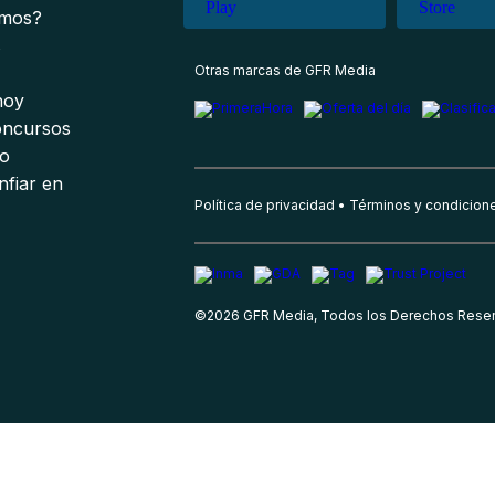
omos?
s
Otras marcas de GFR Media
 hoy
oncursos
io
nfiar en
Política de privacidad
Términos y condicion
©
2026
GFR Media, Todos los Derechos Rese