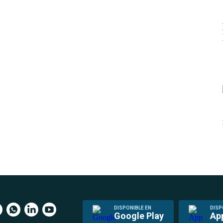
DISPONIBLE EN
DISP
Google Play
Ap