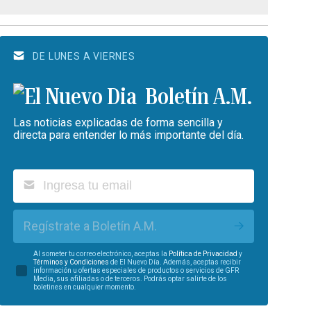
DE LUNES A VIERNES
Boletín A.M.
Las noticias explicadas de forma sencilla y
directa para entender lo más importante del día.
Regístrate a Boletín A.M.
Al someter tu correo electrónico, aceptas la
Política de Privacidad
y
Términos y Condiciones
de El Nuevo Día. Además, aceptas recibir
información u ofertas especiales de productos o servicios de GFR
Media, sus afiliadas o de terceros. Podrás optar salirte de los
boletines en cualquier momento.