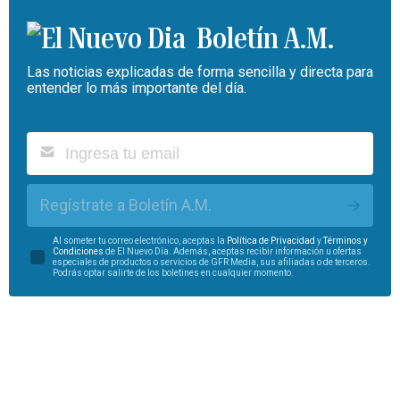
Boletín A.M.
Las noticias explicadas de forma sencilla y directa para
entender lo más importante del día.
Regístrate a Boletín A.M.
Al someter tu correo electrónico, aceptas la
Política de Privacidad
y
Términos y
Condiciones
de El Nuevo Día. Además, aceptas recibir información u ofertas
especiales de productos o servicios de GFR Media, sus afiliadas o de terceros.
Podrás optar salirte de los boletines en cualquier momento.