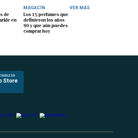
MAGACÍN
VER MÁS
os de
Los 15 perfumes que
rkle en
definieron los años
90 y que aún puedes
comprar hoy
ONIBLE EN
p Store