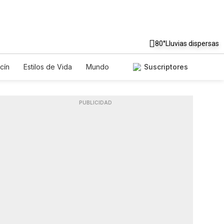
80°
Lluvias dispersas
cín
Estilos de Vida
Mundo
Suscriptores
gos
Lotería
Vídeos
Fotos
PUBLICIDAD