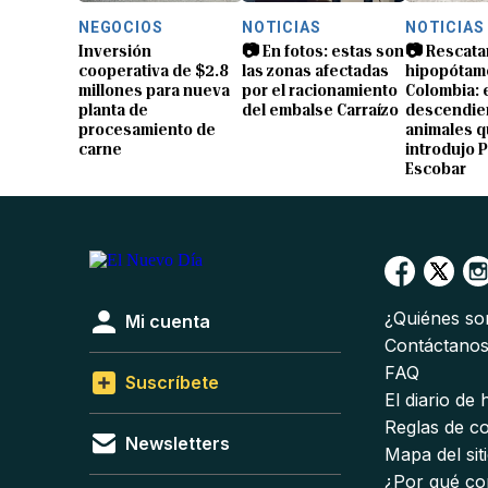
NEGOCIOS
NOTICIAS
NOTICIAS
Inversión
📷 En fotos: estas son
📷 Rescata
cooperativa de $2.8
las zonas afectadas
hipopótam
millones para nueva
por el racionamiento
Colombia: 
planta de
del embalse Carraízo
descendien
procesamiento de
animales 
carne
introdujo 
Escobar
¿Quiénes s
Mi cuenta
Contáctano
FAQ
Suscríbete
El diario de
Reglas de c
Newsletters
Mapa del sit
¿Por qué co