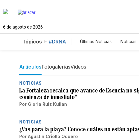
6 de agosto de 2026
Tópicos
#DRNA
Últimas Noticias
Noticias
Estados Unidos
Cien
English
Podcasts
Artículos
Fotogalerías
Vídeos
NOTICIAS
La Fortaleza recalca que avance de Esencia no si
comienza de inmediato”
Por
Gloria Ruiz Kuilan
NOTICIAS
¿Vas para la playa? Conoce cuáles no están apta
Por
Agustín Criollo Oquero