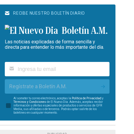
RECIBE NUESTRO BOLETÍN DIARIO
Boletín A.M.
Las noticias explicadas de forma sencilla y
directa para entender lo más importante del día.
Regístrate a Boletín A.M.
Al someter tu correo electrónico, aceptas la
Política de Privacidad
y
Términos y Condiciones
de El Nuevo Día. Además, aceptas recibir
información u ofertas especiales de productos o servicios de GFR
Media, sus afiliadas o de terceros. Podrás optar salirte de los
boletines en cualquier momento.