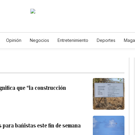
Opinión
Negocios
Entretenimiento
Deportes
Maga
cia y Ambiente
Gastronomía
De Viaje
Tecnología
Jue
Horóscopos
Newsletters
Feriados
Especiales
gnifica que “la construcción
s para bañistas este fin de semana