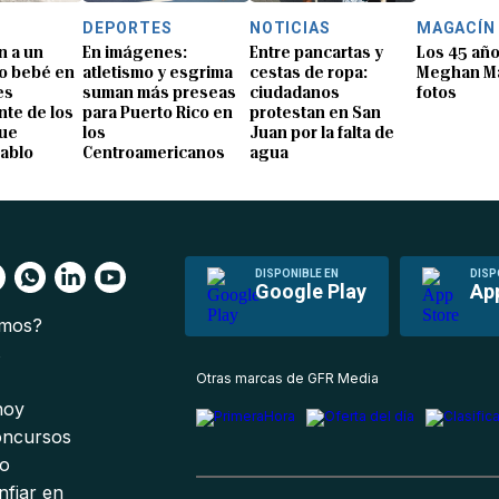
DEPORTES
NOTICIAS
MAGACÍN
n a un
En imágenes:
Entre pancartas y
Los 45 añ
o bebé en
atletismo y esgrima
cestas de ropa:
Meghan Ma
es
suman más preseas
ciudadanos
fotos
te de los
para Puerto Rico en
protestan en San
que
los
Juan por la falta de
Pablo
Centroamericanos
agua
DISPONIBLE EN
DISP
Google Play
Ap
omos?
s
Otras marcas de GFR Media
 hoy
oncursos
io
nfiar en