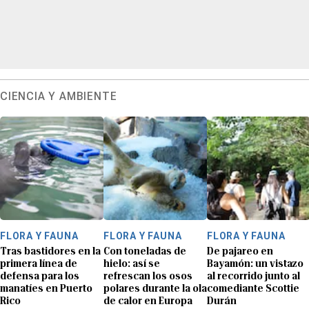
CIENCIA Y AMBIENTE
FLORA Y FAUNA
FLORA Y FAUNA
FLORA Y FAUNA
Tras bastidores en la
Con toneladas de
De pajareo en
primera línea de
hielo: así se
Bayamón: un vistazo
defensa para los
refrescan los osos
al recorrido junto al
manatíes en Puerto
polares durante la ola
comediante Scottie
Rico
de calor en Europa
Durán