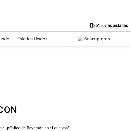
85°
Lluvias aisladas
undo
Estados Unidos
Suscriptores
nglish
Podcasts
Horóscopos
cial público de Bayamón en el que vivió