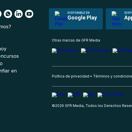
DISPONIBLE EN
DISP
Google Play
Ap
omos?
s
Otras marcas de GFR Media
 hoy
oncursos
io
nfiar en
Política de privacidad
Términos y condicion
©
2026
GFR Media, Todos los Derechos Rese