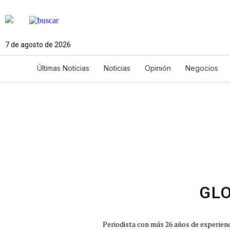
7 de agosto de 2026
Últimas Noticias
Noticias
Opinión
Negocios
Ciencia y Ambiente
Gastronomía
De Viaje
Newsletters
Feriados
Edictos
Especiales
GLO
Periodista con más 26 años de experienci