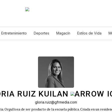
Entretenimiento
Deportes
Magacín
Estilos de Vida
M
Tecnología
Juegos
Lotería
Vídeos
Fotogalerías
E
RIA RUIZ KUILAN
gloria.ruiz@gfrmedia.com
a. Orgullosa de ser producto de la escuela pública. Criada en un residen