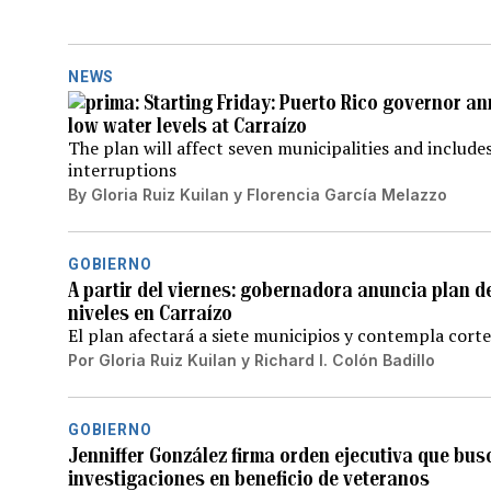
NEWS
Starting Friday: Puerto Rico governor a
low water levels at Carraízo
The plan will affect seven municipalities and include
interruptions
By
Gloria Ruiz Kuilan
y
Florencia García Melazzo
GOBIERNO
A partir del viernes: gobernadora anuncia plan 
niveles en Carraízo
El plan afectará a siete municipios y contempla corte
Por
Gloria Ruiz Kuilan
y
Richard I. Colón Badillo
GOBIERNO
Jenniffer González firma orden ejecutiva que busc
investigaciones en beneficio de veteranos