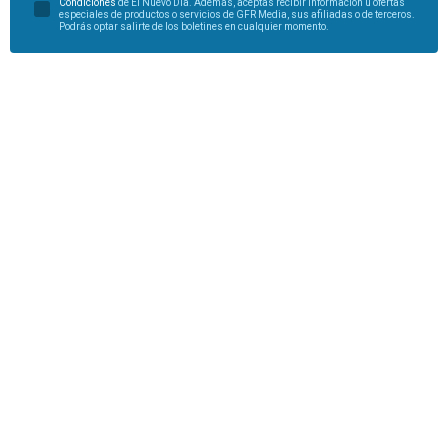
Condiciones
de El Nuevo Día. Además, aceptas recibir información u ofertas
especiales de productos o servicios de GFR Media, sus afiliadas o de terceros.
Podrás optar salirte de los boletines en cualquier momento.