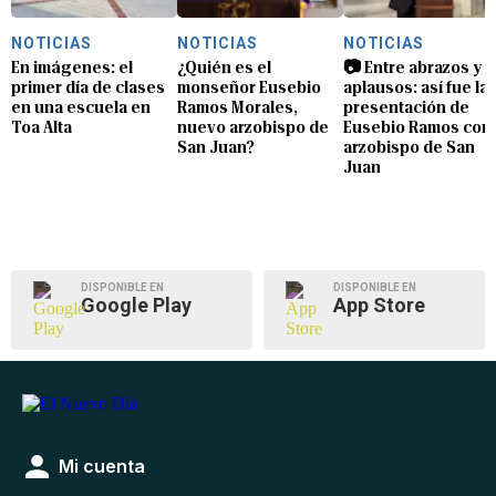
NOTICIAS
NOTICIAS
NOTICIAS
En imágenes: el
¿Quién es el
📷 Entre abrazos y
primer día de clases
monseñor Eusebio
aplausos: así fue la
en una escuela en
Ramos Morales,
presentación de
Toa Alta
nuevo arzobispo de
Eusebio Ramos com
San Juan?
arzobispo de San
Juan
DISPONIBLE EN
DISPONIBLE EN
Google Play
App Store
Mi cuenta