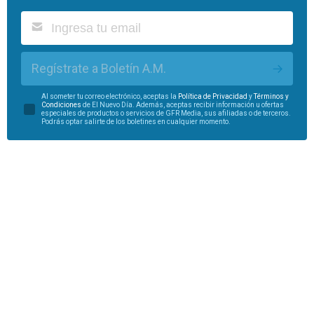
Regístrate a Boletín A.M.
Al someter tu correo electrónico, aceptas la
Política de Privacidad
y
Términos y
Condiciones
de El Nuevo Día. Además, aceptas recibir información u ofertas
especiales de productos o servicios de GFR Media, sus afiliadas o de terceros.
Podrás optar salirte de los boletines en cualquier momento.