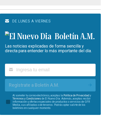
DE LUNES A VIERNES
Boletín A.M.
Las noticias explicadas de forma sencilla y
directa para entender lo más importante del día.
Regístrate a Boletín A.M.
Al someter tu correo electrónico, aceptas la
Política de Privacidad
y
Términos y Condiciones
de El Nuevo Día. Además, aceptas recibir
información u ofertas especiales de productos o servicios de GFR
Media, sus afiliadas o de terceros. Podrás optar salirte de los
boletines en cualquier momento.