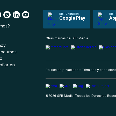
DISPONIBLE EN
DISP
Google Play
Ap
omos?
s
Otras marcas de GFR Media
 hoy
oncursos
io
nfiar en
Política de privacidad
Términos y condicion
©
2026
GFR Media, Todos los Derechos Rese