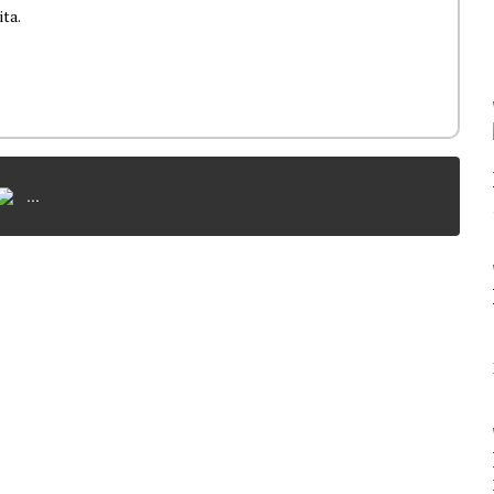
ita.
...