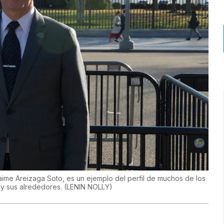
aime Areizaga Soto, es un ejemplo del perfil de muchos de los
 y sus alrededores.
(
LENIN NOLLY
)