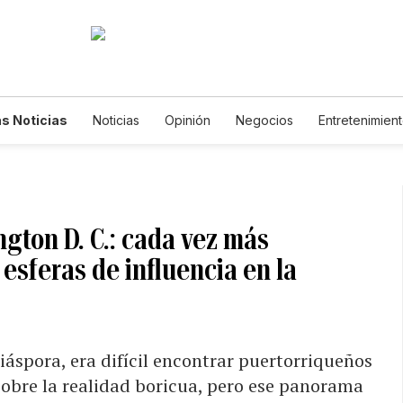
s Noticias
Noticias
Opinión
Negocios
Entretenimien
tilos de Vida
Mundo
Estados Unidos
Ciencia y Ambiente
cnología
Juegos
Lotería
Vídeos
Fotogalerías
Engl
wsletters
Feriados
Edictos
Especiales
gton D. C.: cada vez más
esferas de influencia en la
iáspora, era difícil encontrar puertorriqueños
obre la realidad boricua, pero ese panorama