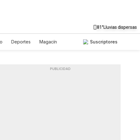
81°
Lluvias dispersas
to
Deportes
Magacín
Suscriptores
Gastronomía
De Viaje
ish
Podcasts
Horóscopos
PUBLICIDAD