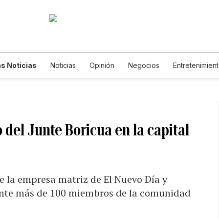
s Noticias
Noticias
Opinión
Negocios
Entretenimien
tilos de Vida
Mundo
Estados Unidos
Ciencia y Ambiente
cnología
Juegos
Lotería
Vídeos
Fotogalerías
Engl
wsletters
Feriados
Edictos
Especiales
 del Junte Boricua en la capital
 de la empresa matriz de El Nuevo Día y
a ante más de 100 miembros de la comunidad