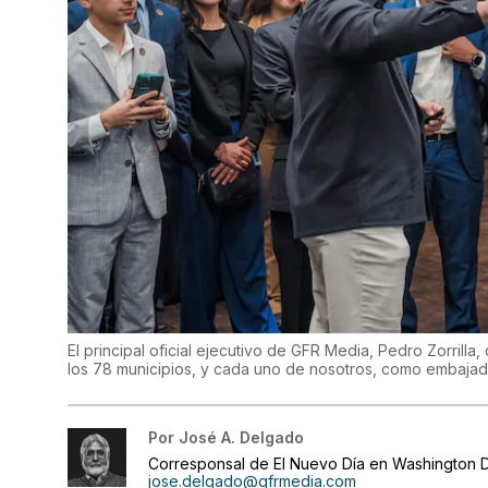
El principal oficial ejecutivo de GFR Media, Pedro Zorrilla
los 78 municipios, y cada uno de nosotros, como embajad
Por
José A. Delgado
Corresponsal de El Nuevo Día en Washington D
jose.delgado@gfrmedia.com