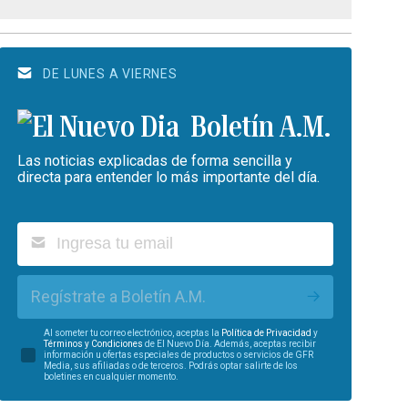
DE LUNES A VIERNES
Boletín A.M.
Las noticias explicadas de forma sencilla y
directa para entender lo más importante del día.
Regístrate a Boletín A.M.
Al someter tu correo electrónico, aceptas la
Política de Privacidad
y
Términos y Condiciones
de El Nuevo Día. Además, aceptas recibir
información u ofertas especiales de productos o servicios de GFR
Media, sus afiliadas o de terceros. Podrás optar salirte de los
boletines en cualquier momento.