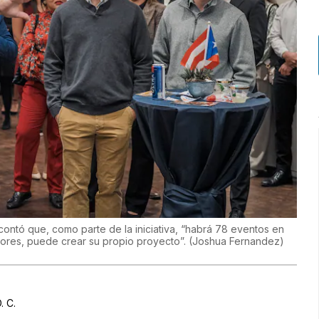
, contó que, como parte de la iniciativa, “habrá 78 eventos en
ores, puede crear su propio proyecto”.
(
Joshua Fernandez
)
. C.