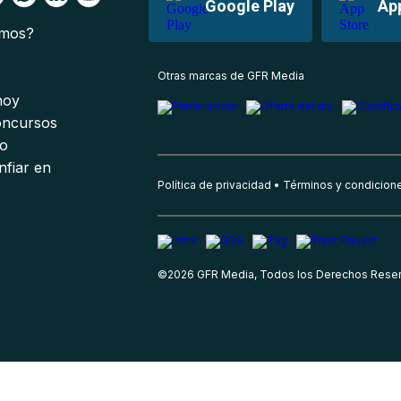
Google Play
Ap
omos?
s
Otras marcas de GFR Media
 hoy
oncursos
io
nfiar en
Política de privacidad
Términos y condicion
©
2026
GFR Media, Todos los Derechos Rese