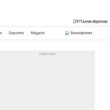
91°
Lluvias dispersas
to
Deportes
Magacín
Suscriptores
Gastronomía
De Viaje
ish
Podcasts
Horóscopos
PUBLICIDAD