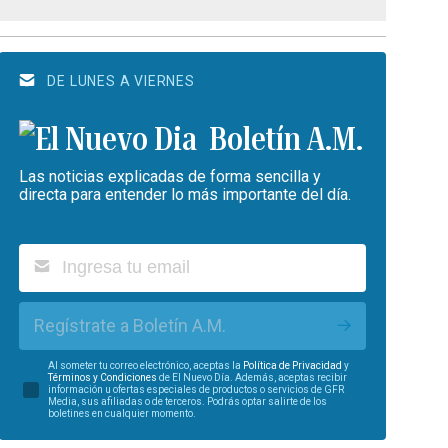
DE LUNES A VIERNES
Boletín A.M.
Las noticias explicadas de forma sencilla y
directa para entender lo más importante del día.
Regístrate a Boletín A.M.
Al someter tu correo electrónico, aceptas la
Política de Privacidad
y
Términos y Condiciones
de El Nuevo Día. Además, aceptas recibir
información u ofertas especiales de productos o servicios de GFR
Media, sus afiliadas o de terceros. Podrás optar salirte de los
boletines en cualquier momento.