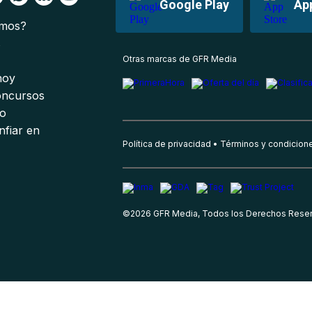
Google Play
Ap
omos?
s
Otras marcas de GFR Media
 hoy
oncursos
io
nfiar en
Política de privacidad
Términos y condicion
©
2026
GFR Media, Todos los Derechos Rese