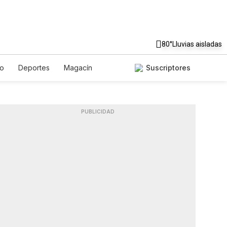
80°
Lluvias aisladas
to
Deportes
Magacín
Suscriptores
Gastronomía
De Viaje
ish
Podcasts
Horóscopos
PUBLICIDAD