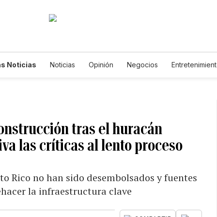
s Noticias
Noticias
Opinión
Negocios
Entretenimien
tilos de Vida
Mundo
Estados Unidos
Ciencia y Ambiente
cnología
Juegos
Lotería
Vídeos
Fotogalerías
Engl
wsletters
Feriados
Edictos
Especiales
onstrucción tras el huracán
va las críticas al lento proceso
rto Rico no han sido desembolsados y fuentes
hacer la infraestructura clave