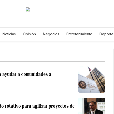
Noticias
Opinión
Negocios
Entretenimiento
Deporte
tados Unidos
Ciencia y Ambiente
Gastronomía
De Viaje
tos
English
Podcasts
Horóscopos
Newsletters
Fer
ra ayudar a comunidades a
o rotativo para agilizar proyectos de