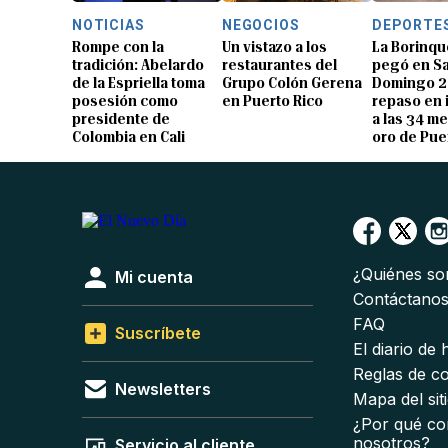
NOTICIAS
NEGOCIOS
DEPORTE
Rompe con la
Un vistazo a los
La Borinqu
tradición: Abelardo
restaurantes del
pegó en S
de la Espriella toma
Grupo Colón Gerena
Domingo 2
posesión como
en Puerto Rico
repaso en
presidente de
a las 34 me
Colombia en Cali
oro de Pue
¿Quiénes s
Mi cuenta
Contáctano
FAQ
Suscríbete
El diario de
Reglas de c
Newsletters
Mapa del sit
¿Por qué co
nosotros?
Servicio al cliente