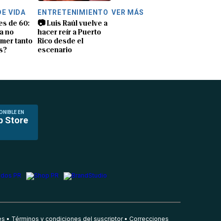
DE VIDA
ENTRETENIMIENTO
VER MÁS
es de 60:
📷 Luis Raúl vuelve a
a no
hacer reír a Puerto
mer tanto
Rico desde el
s?
escenario
ONIBLE EN
p Store
es
Términos y condiciones del suscriptor
Correcciones