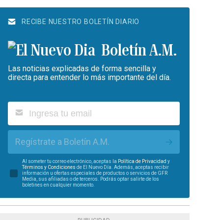
RECIBE NUESTRO BOLETÍN DIARIO
Boletín A.M.
Las noticias explicadas de forma sencilla y
directa para entender lo más importante del día.
Regístrate a Boletín A.M.
Al someter tu correo electrónico, aceptas la
Política de Privacidad
y
Términos y Condiciones
de El Nuevo Día. Además, aceptas recibir
información u ofertas especiales de productos o servicios de GFR
Media, sus afiliadas o de terceros. Podrás optar salirte de los
boletines en cualquier momento.