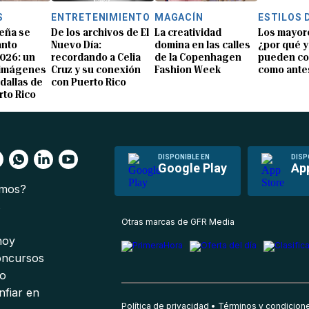
S
ENTRETENIMIENTO
MAGACÍN
ESTILOS 
eña se
De los archivos de El
La creatividad
Los mayor
anto
Nuevo Día:
domina en las calles
¿por qué y
026: un
recordando a Celia
de la Copenhagen
pueden co
 imágenes
Cruz y su conexión
Fashion Week
como ante
dallas de
con Puerto Rico
rto Rico
DISPONIBLE EN
DISP
Google Play
Ap
omos?
s
Otras marcas de GFR Media
 hoy
oncursos
io
nfiar en
Política de privacidad
Términos y condicion