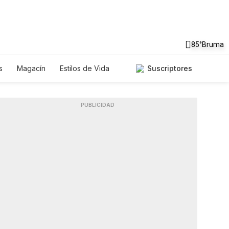
85°
Bruma
s
Magacín
Estilos de Vida
Suscriptores
Tecnología
Juegos
Lotería
iados
Especiales
PUBLICIDAD