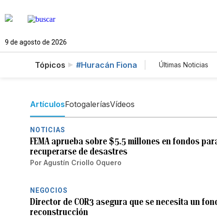
9 de agosto de 2026
Tópicos
#Huracán Fiona
Últimas Noticias
Mundo
Es
Vídeos
Fo
Artículos
Fotogalerías
Vídeos
NOTICIAS
FEMA aprueba sobre $5.5 millones en fondos pa
recuperarse de desastres
Por
Agustín Criollo Oquero
NEGOCIOS
Director de COR3 asegura que se necesita un fond
reconstrucción