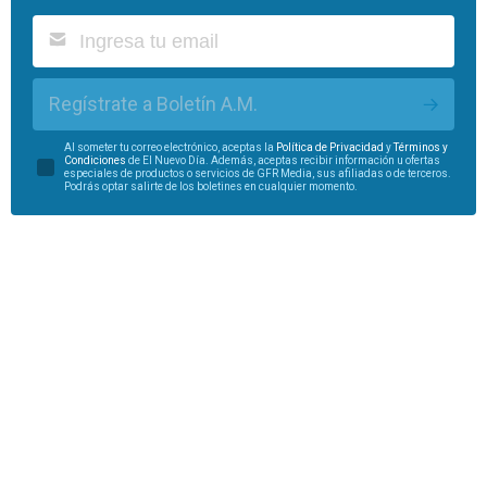
Regístrate a Boletín A.M.
Al someter tu correo electrónico, aceptas la
Política de Privacidad
y
Términos y
Condiciones
de El Nuevo Día. Además, aceptas recibir información u ofertas
especiales de productos o servicios de GFR Media, sus afiliadas o de terceros.
Podrás optar salirte de los boletines en cualquier momento.