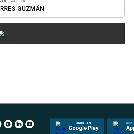
 DEL AUTOR
ORRES GUZMÁN
...
DISPONIBLE EN
DISP
Google Play
Ap