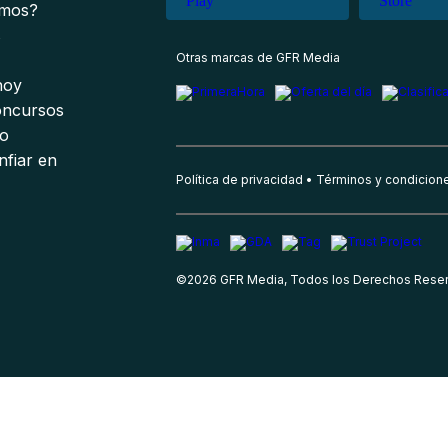
omos?
s
Otras marcas de GFR Media
 hoy
oncursos
io
nfiar en
Política de privacidad
Términos y condicion
©
2026
GFR Media, Todos los Derechos Rese