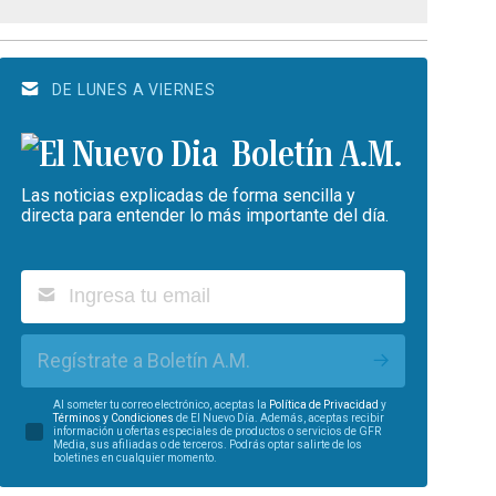
DE LUNES A VIERNES
Boletín A.M.
Las noticias explicadas de forma sencilla y
directa para entender lo más importante del día.
Regístrate a Boletín A.M.
Al someter tu correo electrónico, aceptas la
Política de Privacidad
y
Términos y Condiciones
de El Nuevo Día. Además, aceptas recibir
información u ofertas especiales de productos o servicios de GFR
Media, sus afiliadas o de terceros. Podrás optar salirte de los
boletines en cualquier momento.