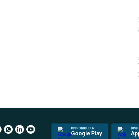
DISPONIBLE EN
DISP
Google Play
Ap