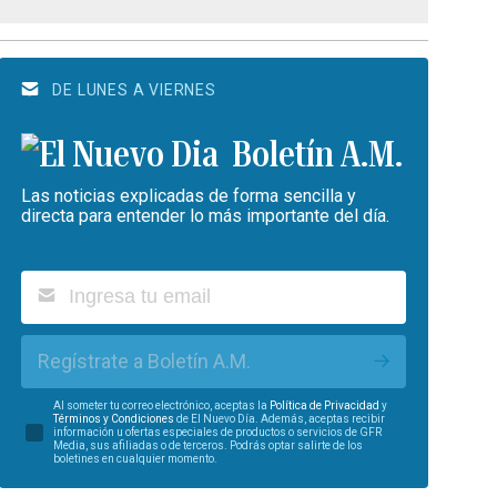
DE LUNES A VIERNES
Boletín A.M.
Las noticias explicadas de forma sencilla y
directa para entender lo más importante del día.
Regístrate a Boletín A.M.
Al someter tu correo electrónico, aceptas la
Política de Privacidad
y
Términos y Condiciones
de El Nuevo Día. Además, aceptas recibir
información u ofertas especiales de productos o servicios de GFR
Media, sus afiliadas o de terceros. Podrás optar salirte de los
boletines en cualquier momento.