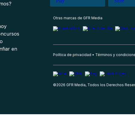
omos?
s
Otras marcas de GFR Media
 hoy
oncursos
io
nfiar en
Política de privacidad
Términos y condicion
©
2026
GFR Media, Todos los Derechos Rese