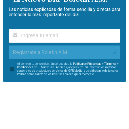
Las noticias explicadas de forma sencilla y directa para
entender lo más importante del día.
Regístrate a Boletín A.M.
Al someter tu correo electrónico, aceptas la
Política de Privacidad
y
Términos y
Condiciones
de El Nuevo Día. Además, aceptas recibir información u ofertas
especiales de productos o servicios de GFR Media, sus afiliadas o de terceros.
Podrás optar salirte de los boletines en cualquier momento.