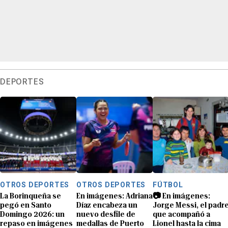
DEPORTES
OTROS DEPORTES
OTROS DEPORTES
FÚTBOL
La Borinqueña se
En imágenes: Adriana
📷 En imágenes:
pegó en Santo
Díaz encabeza un
Jorge Messi, el padr
Domingo 2026: un
nuevo desfile de
que acompañó a
repaso en imágenes
medallas de Puerto
Lionel hasta la cima