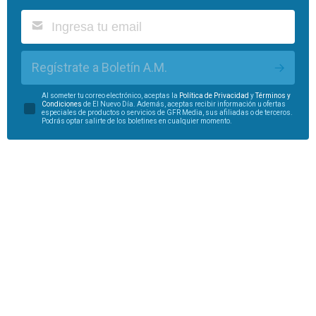
Regístrate a Boletín A.M.
Al someter tu correo electrónico, aceptas la
Política de Privacidad
y
Términos y
Condiciones
de El Nuevo Día. Además, aceptas recibir información u ofertas
especiales de productos o servicios de GFR Media, sus afiliadas o de terceros.
Podrás optar salirte de los boletines en cualquier momento.