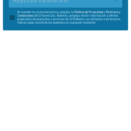
Regístrate a Boletín A.M.
Al someter tu correo electrónico, aceptas la
Política de Privacidad
y
Términos y
Condiciones
de El Nuevo Día. Además, aceptas recibir información u ofertas
especiales de productos o servicios de GFR Media, sus afiliadas o de terceros.
Podrás optar salirte de los boletines en cualquier momento.