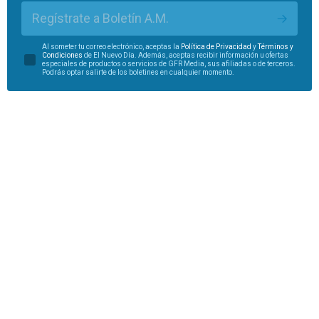
Regístrate a Boletín A.M.
Al someter tu correo electrónico, aceptas la
Política de Privacidad
y
Términos y
Condiciones
de El Nuevo Día. Además, aceptas recibir información u ofertas
especiales de productos o servicios de GFR Media, sus afiliadas o de terceros.
Podrás optar salirte de los boletines en cualquier momento.