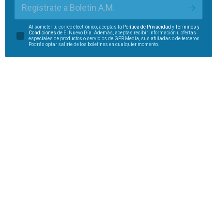
Regístrate a Boletín A.M.
Al someter tu correo electrónico, aceptas la
Política de Privacidad
y
Términos y
Condiciones
de El Nuevo Día. Además, aceptas recibir información u ofertas
especiales de productos o servicios de GFR Media, sus afiliadas o de terceros.
Podrás optar salirte de los boletines en cualquier momento.