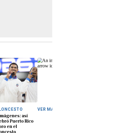
LONCESTO
VER MÁS
imágenes: así
ebró Puerto Rico
oro en el
oncesto