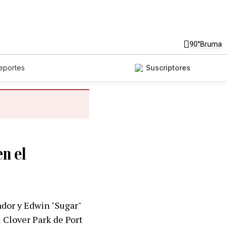
90°
Bruma
eportes
Suscriptores
en el
ndor y Edwin "Sugar"
 Clover Park de Port