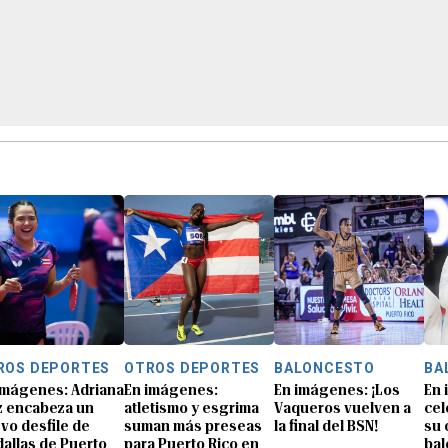
ROS DEPORTES
OTROS DEPORTES
BALONCESTO
BA
imágenes: Adriana
En imágenes:
En imágenes: ¡Los
En 
z encabeza un
atletismo y esgrima
Vaqueros vuelven a
cel
vo desfile de
suman más preseas
la final del BSN!
su 
allas de Puerto
para Puerto Rico en
bal