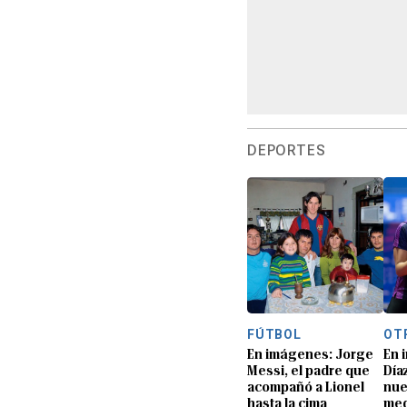
DEPORTES
FÚTBOL
OT
En imágenes: Jorge
En 
Messi, el padre que
Día
acompañó a Lionel
nue
hasta la cima
med