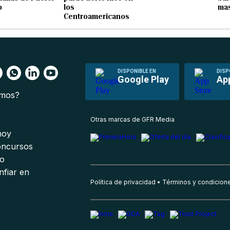
o
los
mas
Centroamericanos
DISPONIBLE EN
DISP
Google Play
Ap
omos?
s
Otras marcas de GFR Media
 hoy
oncursos
io
nfiar en
Política de privacidad
Términos y condicion