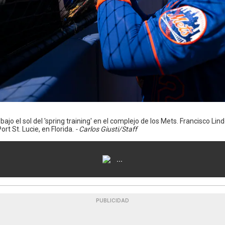
 bajo el sol del 'spring training' en el complejo de los Mets. Francisco Li
rt St. Lucie, en Florida.
- Carlos Giusti/Staff
...
PUBLICIDAD