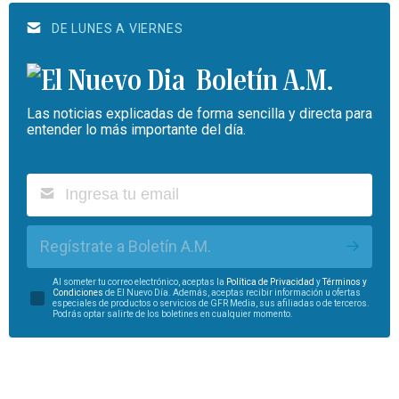
DE LUNES A VIERNES
Boletín A.M.
Las noticias explicadas de forma sencilla y directa para
entender lo más importante del día.
Regístrate a Boletín A.M.
Al someter tu correo electrónico, aceptas la
Política de Privacidad
y
Términos y
Condiciones
de El Nuevo Día. Además, aceptas recibir información u ofertas
especiales de productos o servicios de GFR Media, sus afiliadas o de terceros.
Podrás optar salirte de los boletines en cualquier momento.